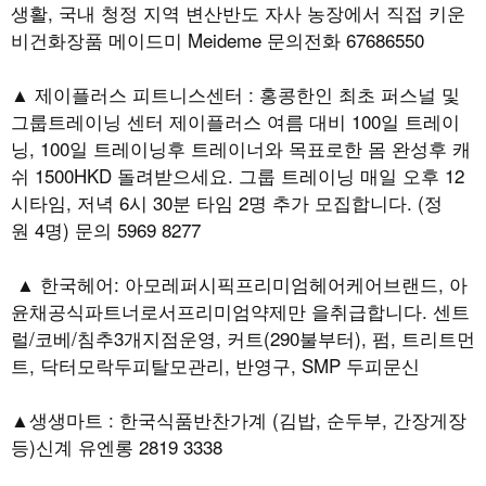
생활, 국내 청정 지역 변산반도 자사 농장에서 직접 키운
비건화장품 메이드미 Meideme 문의전화 67686550
▲ 제이플러스 피트니스센터 : 홍콩한인 최초 퍼스널 및
그룹트레이닝 센터 제이플러스 여름 대비 100일 트레이
닝, 100일 트레이닝후 트레이너와 목표로한 몸 완성후 캐
쉬 1500HKD 돌려받으세요. 그룹 트레이닝 매일 오후 12
시타임, 저녁 6시 30분 타임 2명 추가 모집합니다. (정
원 4명) 문의 5969 8277
▲ 한국헤어: 아모레퍼시픽프리미엄헤어케어브랜드, 아
윤채공식파트너로서프리미엄약제만 을취급합니다. 센트
럴/코베/침추3개지점운영, 커트(290불부터), 펌, 트리트먼
트, 닥터모락두피탈모관리, 반영구, SMP 두피문신
▲생생마트 : 한국식품반찬가계 (김밥, 순두부, 간장게장
등)신계 유엔롱 2819 3338