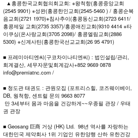
▲홍콩한국교회협의회교회: ※왕척항(홍콩중앙교회
(2545 9901) ※성완(홍콩한인교회(2545-5460 ) / 홍콩순복
음교회(2721 1970)※침사추이(홍콩동신교회(2723 6411/
홍콩제일 교회(2735 3357)/홍콩애진교회(9310 4414 ※타
이쿠싱(온사랑교회(3705 2098)/ 홍콩엘림교회(2886
5300) ※신계사틴(홍콩한국선교교회(26 95 4791)
■ 프레미아티엔씨(구코차이나티엔씨) : 법인설립/관리,
회계결산, 세무자문및회계감사+852 9669 0878
info@premiatnc.com /
■ 청도관 태권도 : 관원모집 (포트리스힐, 코즈웨이베이,
DB, 웡척항, 센트럴 문의 9663 8077
만 3세부터 몸과 마음을 건강하게~~우종필 관장 / 우태
권 관장
■ Geosang 巨商 거상 (HK) Ltd. 98년 역사를 자랑하는
대한민국 제약회사 1위 기업인 유한양행 산하 유한건강