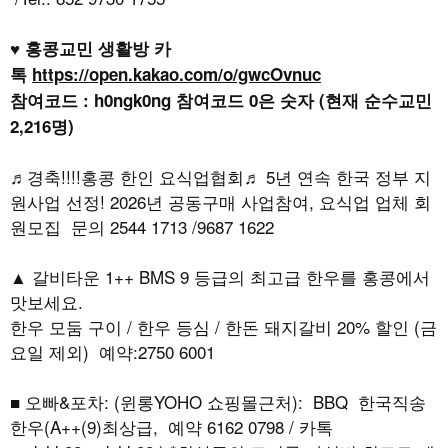
♥ 홍콩교민 생활방 카
톡
https://open.kakao.com/o/gwcOvnuc
참여코드 : h0ngk0ng 참여코드 0은 숫자 (현재 순수교민
2,216명)
♬경축!!!!홍콩 한인 요식업협회♬ 5년 연속 한국 정부 지
원사업 선정! 2026년 공동구매 사업참여, 요식업 업체 회
원모집 문의 2544 1713 /9687 1622
▲ 갈비타운 1++ BMS 9 등급의 최고급 한우를 홍콩에서
맛보세요.
한우 모둠 구이 / 한우 등심 / 한돈 돼지갈비 20% 할인 (금
요일 제외) 예약:2750 6001
■ 오빠&포차: (윈롱YOHO 쇼핑몰근처): BBQ 한국직송
한우(A++(9)최상급, 예약 6162 0798 / 카톡