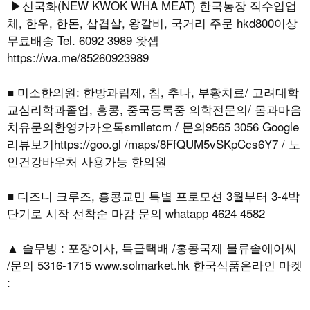
▶신국화(NEW KWOK WHA MEAT) 한국농장 직수입업
체, 한우, 한돈, 삽겹살, 왕갈비, 국거리 주문 hkd800이상
무료배송 Tel. 6092 3989 왓셉
https://wa.me/85260923989
■ 미소한의원: 한방과립제, 침, 추나, 부황치료/ 고려대학
교심리학과졸업, 홍콩, 중국등록중 의학전문의/ 몸과마음
치유문의환영카카오톡smiletcm / 문의9565 3056 Google
리뷰보기https://goo.gl /maps/8FfQUM5vSKpCcs6Y7 / 노
인건강바우처 사용가능 한의원
■ 디즈니 크루즈, 홍콩교민 특별 프로모션 3월부터 3-4박
단기로 시작 선착순 마감 문의 whatapp 4624 4582
▲ 솔무빙 : 포장이사, 특급택배 /홍콩국제 물류솔에어씨
/문의 5316-1715 www.solmarket.hk 한국식품온라인 마켓
: