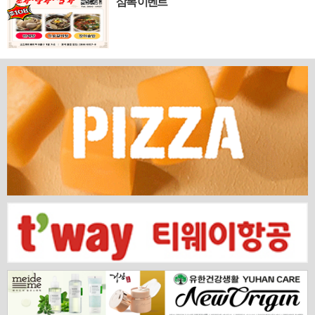
삼복 이벤트'
의 깊이 있는 문화유산과 세계적 감각을 잇는 새
로운 다리가 놓입니다. 바로 국...