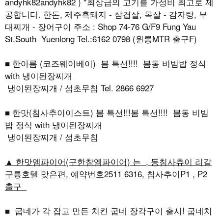
andyhk82andyhk82 ) *최상급의 고기를 가성비 최고로 제
공합니다. 한돈, 제주흑돼지 - 삼겹살, 목살 - 감자탕, 부
대찌개 - 장어구이 주소 : Shop 74-76 G/F9 Fung Yau
St.South Yuenlong Tel.:6162 0798 (윈롱MTR 출구F)
■ 한아름 (코즈웨이베이) 봄 특선!!!! 봄동 비빔밥 정식
with 냉이된장찌개
냉이된장찌개 / 섬초무침 Tel. 2866 6927
■ 한맛(침사추이이스트) 봄 특선!!!봄 특선!!!! 봄동 비빔
밥 정식 with 냉이된장찌개
냉이된장찌개 / 섬초무침
▲ 한맛엠파이어(구한참엠파이어) 는 , 동침사츄이 리갈
구룡호텔 맞은편, 예약번호2511 6316, 침사추이P1 , P2
출구
■ 굽네가 각 잡고 만든 치킨 굽네 장각구이 출시! 굽네치