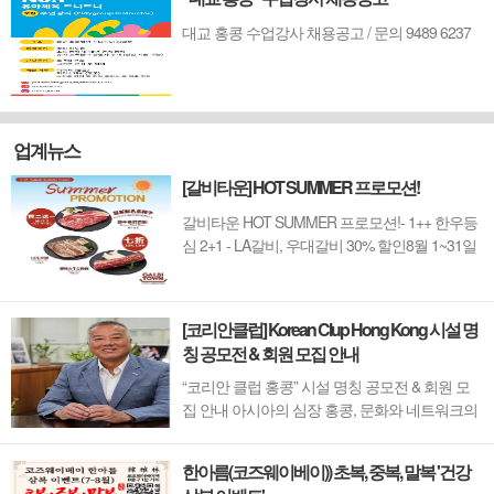
대교 홍콩 수업강사 채용공고 / 문의 9489 6237
업계뉴스
[갈비타운] HOT SUMMER 프로모션!
갈비타운 HOT SUMMER 프로모션!- 1++ 한우등
심 2+1 - LA갈비, 우대갈비 30% 할인8월 1~31일
까지 (금요일 할인제외)예약 : 2750-6001
[코리안클럽] Korean Clup Hong Kong 시설 명
칭 공모전 & 회원 모집 안내
“코리안 클럽 홍콩” 시설 명칭 공모전 & 회원 모
집 안내 아시아의 심장 홍콩, 문화와 네트워크의
새 지평을 열 '코리안 클럽'이 온다 동서양이 교차
하며 세계의 아이디어와 자본이 모여드는 도시,
한아름(코즈웨이베이)) 초복, 중복, 말복 '건강
홍콩. 이 역동적인 글로벌 허브의 중심에서 한국