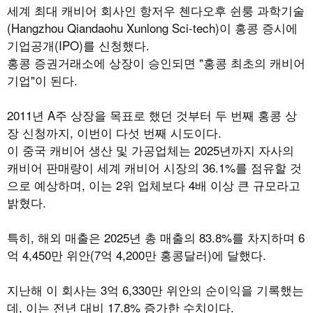
세계 최대 캐비어 회사인 항저우 첸다오후 쉰룽 과학기술
(Hangzhou Qiandaohu Xunlong Sci-tech)
이 홍콩 증시에
기업공개
(IPO)
를 신청했다
.
홍콩 증권거래소에 상장이 승인되면
"
홍콩 최초의 캐비어
기업
"
이 된다
.
2011
년
A
주 상장을 목표로 했던 것부터 두 번째 홍콩 상
장 신청까지
,
이번이 다섯 번째 시도이다
.
이 중국 캐비어 생산 및 가공업체는
2025
년까지 자사의
캐비어 판매량이 세계 캐비어 시장의
36.1%
를 점유할 것
으로 예상하며
,
이는
2
위 업체보다
4
배 이상 큰 규모라고
밝혔다
.
특히
,
해외 매출은
2025
년 총 매출의
83.8%
를 차지하며
6
억
4,450
만 위안
(7
억
4,200
만 홍콩달러
)
에 달했다
.
지난해 이 회사는
3
억
6,330
만 위안의 순이익을 기록했는
데
,
이는 전년 대비
17.8%
증가한 수치이다
.