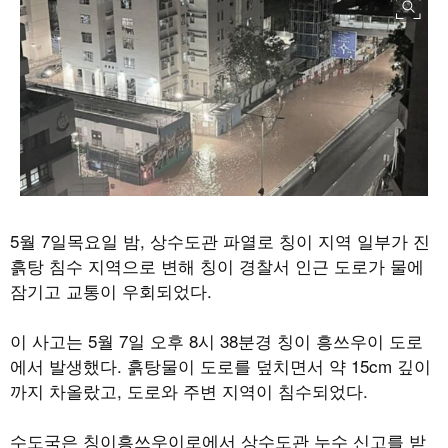
5
월
7
일목요일 밤
,
상수도관 파열로 칭이 지역 일부가 진
흙탕 침수 지역으로 변해 칭이 경찰서 인근 도로가 물에
잠기고 교통이 우회되었다
.
이 사고는
5
월
7
일 오후
8
시
38
분경 칭이 흥쓰우이 도로
에서 발생했다
.
흙탕물이 도로를 덮치면서 약
15cm
깊이
까지 차올랐고
,
도로와 주변 지역이 침수되었다
.
수도국은 칭이흥쓰우이로에서 상수도관 누수 신고를 받