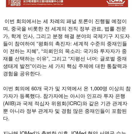
이번 회의에서는 세 차례의 패널 토론이 진행될 예정이
며
,
중국을 비롯한 전 세계의 전직 정부 관료
,
법률 전문
가
,
학계 인사
,
그리고 분쟁 해결 분야의 국제기구 지도자
들이 참여하여
“
평화의 촉진자
:
세계적 수준의 중재인들
이 전하는 지혜
”, “
의뢰인의 목소리
:
국가와 투자자가 중
재를 선택하는 이유
”,
그리고
“
지평선 너머
:
글로벌 중재
생태계 발전
”
이라는 세 가지 핵심 주제에 대한 통찰력과
경험을 공유한다
.
이번 회의에
60
개 국가 및 지역에서 온
1,000
명 이상의 참
가자가 등록했다
.
참가자에는 아시아 인프라 투자 은행
(AIIB)
과 국제 적십자 위원회
(ICRC)
와 같은 기관 관계자
뿐 아니라 정부 관계자 및 경험 많은 중재인들이 포함된
다
.
지난해
IOMed
가 출범한 이후
, IOMed
협약 서명국 수는