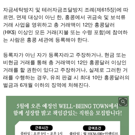
자금세탁방지 및 테러자금조달방지 조례
(
제
615
장
)
에 따
르면
,
면제 대상이 아닌 한
,
홍콩에서 귀금속 및 보석류
거래 사업을 영위하고 총 거래액이
12
만 홍콩달러
(HK$)
이상인 모든 거래
(
지불 또는 수령 포함
)
에 참여하
는 사람은 홍콩 세관에 등록해야 한다
.
등록자가 아닌 자가 등록자라고 주장하거나
,
현금 또는
비현금 거래를 통해 총 거래액이
12
만 홍콩달러 이상인
거래를 할 권한이 있다고 주장하거나
,
실제로 그러한 거
래를 수행하는 경우
,
유죄 판결 시 최대
10
만 홍콩달러의
벌금과
6
개월 이하의 징역에 처해진다
.