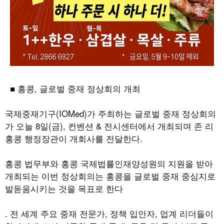
■ 홍콩
,
글로벌 중재 정상회의 개최
국제중재기구
(IOMed)
가 주최하는 글로벌 중재 정상회의
가 오늘
8
일
(
금
),
컨벤션
&
전시센터에서 개최되며 존 리
홍콩 행정장관이 개회사를 전달한다
.
홍콩 법무부와 홍콩 국제법률인재양성원의 지원을 받아
개최되는 이번 정상회의는 홍콩을 글로벌 중재 중심지로
발돋움시키는 것을 목표로 한다
.
전 세계 주요 중재 전문가
,
정책 입안자
,
업계 리더들이