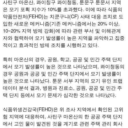
사틴구 마온산
,
콰이칭구 콰이청동
,
툰문구 툰문서 지역
은 모기 포획 지수가
10%
를 초과했다
.
이에 따라 식품의
약품안전처
(FEHD)
는 치쿤구냐
(CF)
사태 대응 조치로 도
입한 새로운 메커니즘
(
기존 메커니즘에서는
20%
이상
,
10~20%
지역 방제 강화
)
에 따라 관련 부서 및 이해관계
자와 협력하여 모기 발생률이 높은 지역을 파악하고 집중
적이고 효과적인 방제 조치를 시행하고 있다
.
특히 마온산의 경우
,
공원
,
학교
,
공공 및 민간 주택 단지
에서 모기 발생률이 높은 것으로 나타났으며
,
콰이청동의
경우 공원과 공공 및 민간 주택 단지에서 모기 발생률이
높은 것으로 나타났다
.
툰문 서부 지역의 모기 유인 트랩
데이터 분석 결과
,
병원과 진료소
,
공원
,
공공 및 민간 주
택 단지 등에서 모기 문제가 심각한 것으로 나타났다
.
식품위생건강국
(FEHD)
은 위 조사 지역에서 확인된 고위
험 지역에 대응하여
,
사틴구 마온산의 한 공공 주택 단지
에서 고인 물이 발견된 것을 계기로 관련 주택 관리 회사