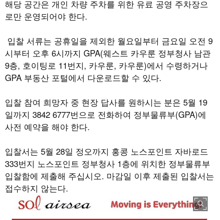
해당 공간은 개인 차량 주차를 위한 유료 공영 주차장으
로만 운영되어야 한다
.
입찰 서류는 공휴일을 제외한 월요일부터 금요일 오전
9
시부터 오후
6
시까지
GPA(
웨스트 카우룬 정부청사 남관
9
층
,
호이팅로
11
번지
,
카우룬
,
카우룬
)
에서 수령하거나
GPA
부동산 포털에서 다운로드할 수 있다
.
입찰 참여 희망자 중 현장 답사를 원하시는 분은
5
월
19
일까지
3842 6777
번으로 전화하여 정부물류부
(GPA)
에
사전 예약을 해야 한다
.
입찰서는
5
월
28
일 정오까지 홍콩 노스포인트 자바로드
333
번지 노스포인트 정부청사
1
층에 위치한 정부물류부
입찰함에 제출해 주십시오
.
마감일 이후 제출된 입찰서는
접수하지 않는다
.