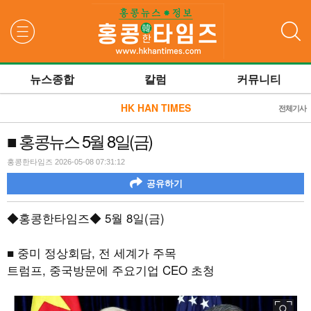
검색
뉴스종합
칼럼
커뮤니티
HK HAN TIMES
전체기사
■ 홍콩뉴스 5월 8일(금)
홍콩한타임즈 2026-05-08 07:31:12
공유하기
◆홍콩한타임즈◆
5
월
8
일
(
금
)
■ 중미 정상회담
,
전 세계가 주목
트럼프
,
중국방문에 주요기업
CEO
초청