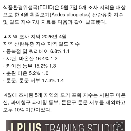
식품환경위생국
(FEHD)
은
5
월
7
일
5
개 조사 지역을 대상
으로 한
4
월 흰줄모기
(Aedes albopictus)
산란유충 지수
및 밀도 지수
7
차 자료를 다음과 같이 발표했다
.
▲지역 조사 지역
2026
년
4
월
지역 산란유충 지수 지역 밀도 지수
-
동북점 및 쿼리베이
6.8% 1.1
-
샤틴
,
마온산
16.4% 1.2
-
콰이청 동부
15.2% 1.3
-
춘완 타운
5.2% 1.0
-
툰문
,
툰문 서부
17.3% 1.4
4
월에 조사된
5
개 지역의 모기 포획 지수는 사틴구 마온
산
,
콰이칭구 콰이청 동부
,
툰문구 툰문 서부를 제외하고
모두
10%
미만이었다
.