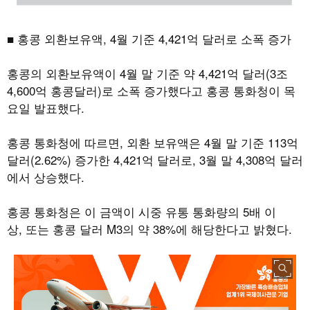
■ 홍콩 외환보유액
, 4
월 기준
4,421
억 달러로 소폭 증가
홍콩의 외환보유액이
4
월 말 기준 약
4,421
억 달러
(3
조
4,600
억 홍콩달러
)
로 소폭 증가했다고 홍콩 통화청이 목
요일 발표했다
.
홍콩 통화청에 따르면
,
외환 보유액은
4
월 말 기준
113
억
달러
(2.62%)
증가한
4,421
억 달러로
, 3
월 말
4,308
억 달러
에서 상승했다
.
홍콩 통화청은 이 금액이 시중 유통 통화량의
5
배 이
상
,
또는 홍콩 달러
M3
의 약
38%
에 해당한다고 밝혔다
.