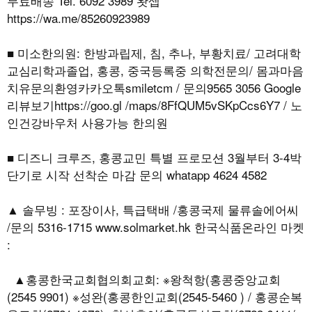
무료배송 Tel. 6092 3989 왓셉
https://wa.me/85260923989
■ 미소한의원: 한방과립제, 침, 추나, 부황치료/ 고려대학
교심리학과졸업, 홍콩, 중국등록중 의학전문의/ 몸과마음
치유문의환영카카오톡smiletcm / 문의9565 3056 Google
리뷰보기https://goo.gl /maps/8FfQUM5vSKpCcs6Y7 / 노
인건강바우처 사용가능 한의원
■ 디즈니 크루즈, 홍콩교민 특별 프로모션 3월부터 3-4박
단기로 시작 선착순 마감 문의 whatapp 4624 4582
▲ 솔무빙 : 포장이사, 특급택배 /홍콩국제 물류솔에어씨
/문의 5316-1715 www.solmarket.hk 한국식품온라인 마켓
:
▲홍콩한국교회협의회교회: ※왕척항(홍콩중앙교회
(2545 9901) ※성완(홍콩한인교회(2545-5460 ) / 홍콩순복