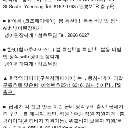
St.South Yuenlong Tel.:6162 0798 (윈롱MTR 출구F)
■ 한아름 (코즈웨이베이) 봄 특선!!!! 봄동 비빔밥 정식
with 냉이된장찌개
냉이된장찌개 / 섬초무침 Tel. 2866 6927
■ 한맛(침사추이이스트) 봄 특선!!!봄 특선!!!! 봄동 비빔
밥 정식 with 냉이된장찌개
냉이된장찌개 / 섬초무침
▲ 한맛엠파이어(구한참엠파이어) 는 , 동침사츄이 리갈
구룡호텔 맞은편, 예약번호2511 6316, 침사추이P1 , P2
출구
■ 굽네가 각 잡고 만든 치킨 굽네 장각구이 출시! 굽네치
킨 구인 : 홀 매니져, 캡틴, 직원 / 주방 직원 지원자격 : 홍
콩아이디(워킹비자 지원가능), 워홀비자 보유자 지원/문
의 : 오피스 9551-5186 (평일9am~6pm)