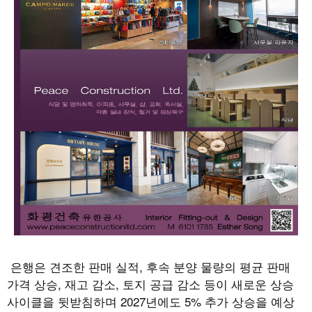
은행은 견조한 판매 실적
,
후속 분양 물량의 평균 판매
가격 상승
,
재고 감소
,
토지 공급 감소 등이 새로운 상승
사이클을 뒷받침하며
2027
년에도
5%
추가 상승을 예상