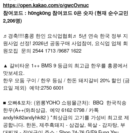
https://open.kakao.com/o/gwcOvnuc
참여코드 : h0ngk0ng 참여코드 0은 숫자 (현재 순수교민
2,206명)
♬경축!!!!홍콩 한인 요식업협회♬ 5년 연속 한국 정부 지
원사업 선정! 2026년 공동구매 사업참여, 요식업 업체 회
원모집 문의 2544 1713 /9687 1622
▲ 갈비타운 1++ BMS 9 등급의 최고급 한우를 홍콩에서
맛보세요.
한우 모둠 구이 / 한우 등심 / 한돈 돼지갈비 20% 할인 (금
요일 제외) 예약:2750 6001
■ 오빠&포차: (윈롱YOHO 쇼핑몰근처): BBQ 한국직송
한우(A++(9)최상급, 예약 6162 0798 / 카톡
andyhk82andyhk82 ) *최상급의 고기를 가성비 최고로 제
공합니다. 한돈, 제주흑돼지 - 삼겹살, 목살 - 감자탕, 부
대찌개 - 장어구이 주소 : Shop 74-76 G/F9 Fung Yau