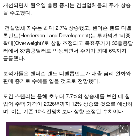
개선되면서 월요일 홍콩 증시는 건설업체들의 주가 상승
을 주도했다
.
건설업체 지수는 최대
2.7%
상승했고
,
헨더슨 랜드 디벨
롭먼트
(Henderson Land Development)
는 투자의견
'
비중
확대
(Overweight)'
로 상향 조정되고 목표주가가
33
홍콩달
러에서
37
홍콩달러로 인상되면서 주가가 최대
6%
까지
급등했다
.
분석가들은 헨더슨 랜드 디벨롭먼트가 대출 금리 완화와
판매 증가로 수혜를 입을 것으로 전망했다
.
모건 스탠리는 올해 초부터
7.7%
의 상승세를 보인 데 힘
입어 주택 가격이
2026
년까지
12%
상승할 것으로 예상하
며
,
이는 기존
10%
전망치보다 상향 조정된 수치이다
.