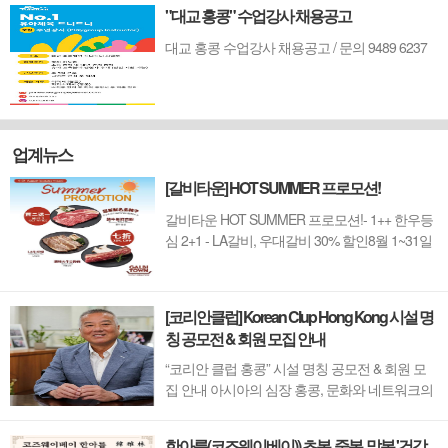
"대교 홍콩" 수업강사 채용공고
대교 홍콩 수업강사 채용공고 / 문의 9489 6237
업계뉴스
[갈비타운] HOT SUMMER 프로모션!
갈비타운 HOT SUMMER 프로모션!- 1++ 한우등
심 2+1 - LA갈비, 우대갈비 30% 할인8월 1~31일
까지 (금요일 할인제외)예약 : 2750-6001
[코리안클럽] Korean Clup Hong Kong 시설 명
칭 공모전 & 회원 모집 안내
“코리안 클럽 홍콩” 시설 명칭 공모전 & 회원 모
집 안내 아시아의 심장 홍콩, 문화와 네트워크의
새 지평을 열 '코리안 클럽'이 온다 동서양이 교차
하며 세계의 아이디어와 자본이 모여드는 도시,
한아름(코즈웨이베이)) 초복, 중복, 말복 '건강