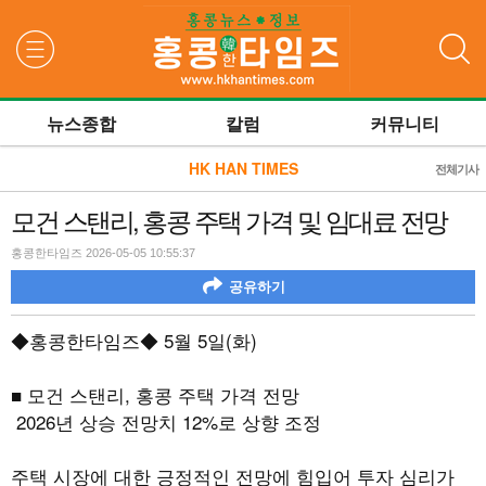
검색
뉴스종합
칼럼
커뮤니티
HK HAN TIMES
전체기사
모건 스탠리, 홍콩 주택 가격 및 임대료 전망
홍콩한타임즈 2026-05-05 10:55:37
공유하기
◆홍콩한타임즈◆
5
월
5
일
(
화
)
■ 모건 스탠리
,
홍콩 주택 가격 전망
2026
년 상승 전망치
12%
로 상향 조정
주택 시장에 대한 긍정적인 전망에 힘입어 투자 심리가