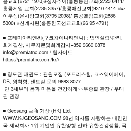
음교회(2721 1970)※침사추이(홍콩동신교회(2723 6411/
홍콩제일 교회(2735 3357)/홍콩애진교회(9310 4414 ※타
이쿠싱(온사랑교회(3705 2098)/ 홍콩엘림교회(2886
5300) ※신계사틴(홍콩한국선교교회(26 95 4791)
■ 프레미아티엔씨(구코차이나티엔씨) : 법인설립/관리,
회계결산, 세무자문및회계감사+852 9669 0878
info@premiatnc.com / 웹사이트
https://premiatnc.com/kr//
■ 청도관 태권도 : 관원모집 (포트리스힐, 코즈웨이베이,
DB, 웡척항, 센트럴 문의 9663 8077
만 3세부터 몸과 마음을 건강하게~~우종필 관장 / 우태
권 관장
■ Geosang 巨商 거상 (HK) Ltd.
WWW.KJGEOSANG.COM
98년 역사를 자랑하는 대한민
국 제약회사 1위 기업인 유한양행 산하 유한건강생활, 국