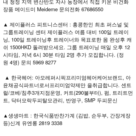
내 청정 지역 변산반도 자사 농장에서 직접 키운 비건화
장품 메이드미 Meideme 문의전화 67686550
▲ 제이플러스 피트니스센터 : 홍콩한인 최초 퍼스널 및
그룹트레이닝 센터 제이플러스 여름 대비 100일 트레이
닝, 100일 트레이닝후 트레이너와 목표로한 몸 완성후 캐
쉬 1500HKD 돌려받으세요. 그룹 트레이닝 매일 오후 12
시타임, 저녁 6시 30분 타임 2명 추가 모집합니다. (정
원 4명) 문의 5969 8277
▲ 한국헤어: 아모레퍼시픽프리미엄헤어케어브랜드, 아
윤채공식파트너로서프리미엄약제만 을취급합니다. 센트
럴/코베/침추3개지점운영, 커트(290불부터), 펌, 트리트먼
트, 닥터모락두피탈모관리, 반영구, SMP 두피문신
▲생생마트 : 한국식품반찬가계 (김밥, 순두부, 간장게장
등)신계 유엔롱 2819 3338