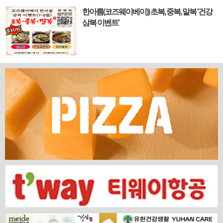
하며 세계의 아이디어와 자본이 모여드는 도시,
한아름(코즈웨이베이)) 초복, 중복, 말복 '건강
홍콩. 이 역동적인 글로벌 허브의 중심에서 한국
삼복 이벤트'
의 깊이 있는 문화유산과 세계적 감각을 잇는 새
로운 다리가 놓입니다. 바로 국...