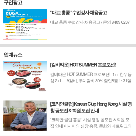
구인광고
"대교 홍콩" 수업강사 채용공고
대교 홍콩 수업강사 채용공고 / 문의 9489 6237
업계뉴스
[갈비타운] HOT SUMMER 프로모션!
갈비타운 HOT SUMMER 프로모션!- 1++ 한우등
심 2+1 - LA갈비, 우대갈비 30% 할인8월 1~31일
까지 (금요일 할인제외)예약 : 2750-6001
[코리안클럽] Korean Clup Hong Kong 시설 명
칭 공모전 & 회원 모집 안내
“코리안 클럽 홍콩” 시설 명칭 공모전 & 회원 모
집 안내 아시아의 심장 홍콩, 문화와 네트워크의
새 지평을 열 '코리안 클럽'이 온다 동서양이 교차