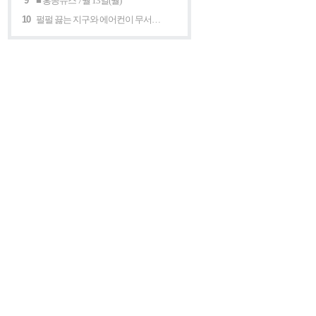
9
■ 홍콩뉴스 7월 13일(월)
10
펄펄 끓는 지구와 에어컨이 무서운 세계 “홍콩의 에어컨은 축복이다”