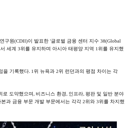
발연구원
이 발표한
글로벌 금융 센터 지수
(CDII)
'
38(Global
서 세계
위를 유지하며 아시아 태평양 지역
위를 유지했
3
1
점을 기록했다
위 뉴욕과
위 런던과의 평점 차이는 각
. 1
2
위로 도약했으며
비즈니스 환경
인프라
평판 및 일반 분야
,
,
,
자본과 금융 부문 개발 부문에서는 각각
위와
위를 차지했
2
3