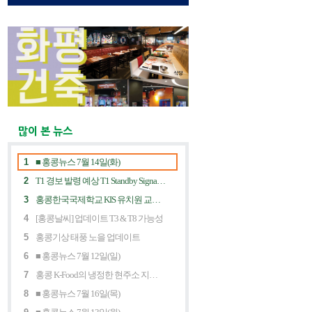
많이 본 뉴스
1
■ 홍콩뉴스 7월 14일(화)
2
T1 경보 발령 예상 T1 Standby Signal Expected
3
홍콩한국국제학교 KIS 유치원 교사 채용공고
4
[홍콩날씨] 업데이트 T3 & T8 가능성
5
홍콩기상 태풍 노을 업데이트
6
■ 홍콩뉴스 7월 12일(일)
7
홍콩 K-Food의 냉정한 현주소 지금 홍콩 한식당에 무슨 일이? Market Decline and "Northbound Consumption"
8
■ 홍콩뉴스 7월 16일(목)