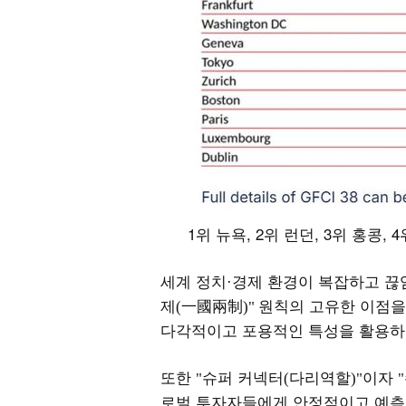
1위 뉴욕, 2위 런던, 3위 홍콩, 4위
세계 정치
경제 환경이 복잡하고 끊
·
제
一國兩制
원칙의 고유한 이점을
(
)"
다각적이고 포용적인 특성을 활용하
또한
슈퍼 커넥터
다리역할
이자
"
(
)"
"
로벌 투자자들에게 안정적이고 예측 