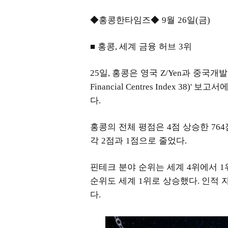
◆홍콩한타임즈◆
월
일
금
9
26
(
)
■ 홍콩
세계 금융 허브
위
,
3
일
홍콩은 영국
과 중국개
25
,
Z/Yen
보고서에
Financial Centres Index 38)'
다
.
홍콩의 전체 평점은
점 상승한
4
764
각
점과
점으로 줄었다
2
1
.
핀테크 분야 순위는 세계
위에서
4
1
순위도 세계
위로 상승했다
인적 
1
.
다
.