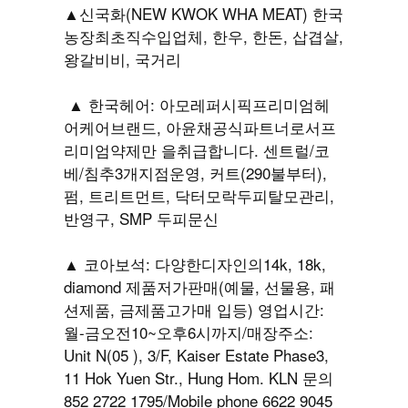
▲신국화(NEW KWOK WHA MEAT) 한국
농장최초직수입업체, 한우, 한돈, 삽겹살,
왕갈비비, 국거리
▲ 한국헤어: 아모레퍼시픽프리미엄헤
어케어브랜드, 아윤채공식파트너로서프
리미엄약제만 을취급합니다. 센트럴/코
베/침추3개지점운영, 커트(290불부터),
펌, 트리트먼트, 닥터모락두피탈모관리,
반영구, SMP 두피문신
▲ 코아보석: 다양한디자인의14k, 18k,
diamond 제품저가판매(예물, 선물용, 패
션제품, 금제품고가매 입등) 영업시간:
월-금오전10~오후6시까지/매장주소:
Unit N(05 ), 3/F, Kaiser Estate Phase3,
11 Hok Yuen Str., Hung Hom. KLN 문의
852 2722 1795/Mobile phone 6622 9045