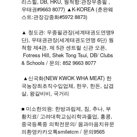
리스힐, DB, HKU, 웡척항:관장우종필 ,
우태권#9663 8077) ▲K-KOREA (춘완웨
스트:관장강종화#5972 8873)
▲ 청도관: 우종필관장(세계태권도연맹9
단), 우태권관장(세계태권도연맹 6단) 웡
척항 제4관, 제 5관 센트럴 신관 오픈,
Fotress Hill, Shek Tong Tsui, DB/ Clubs
& Schools / 문의: 852 9663 8077
▲신국화(NEW KWOK WHA MEAT) 한
국농장최초직수입업체, 한우, 한돈, 삽겹
살, 왕갈비비, 국거리
■ 미소한의원: 한방과립제, 침, 추나, 부
황치료/ 고려대학교심리학과졸업, 홍콩,
중국등록중 의학전문의/ 몸과마음치유문
의환영카카오톡smiletcm / 문의9565