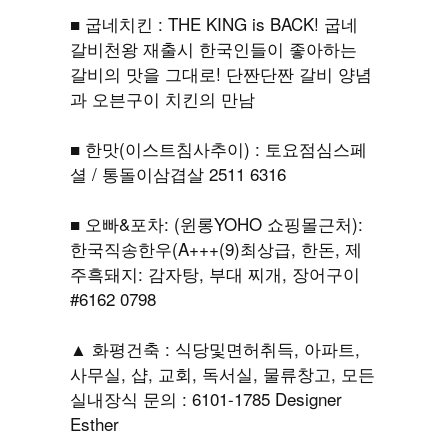
■ 굽네치킨 : THE KING is BACK! 굽네
갈비천왕 재출시 한국인들이 좋아하는
갈비의 맛을 그대로! 단짠단짠 갈비 양념
과 오븐구이 치킨의 만남
■ 한맛(이스트침사추이) : 토요점심스페
셜 / 통돌이삼겹살 2511 6316
■ 오빠&포차: (윈롱YOHO 쇼핑몰근처):
한국직송한우(A+++(9)최상급, 한돈, 제
주흑돼지: 감자탕, 부대 찌개, 장어구이
#6162 0798
▲ 화평건축 : 식당및면허취득, 아파트,
사무실, 샵, 교회, 독서실, 물류창고, 모든
실내장식 문의 : 6101-1785 Designer
Esther