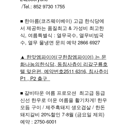
/Tel.: 852 9730 1755
■ 한아름(코즈웨이베이) 고급 한식당에
서 제공하는 품질최고 & 가성비 최고한
식, 여름특별식 : 열무국수, 열무비빔국
수, 열무 물냉면 문의 예약 2866 6927
▲ 한맛엠파이어(구한참엠파이어) 는 문
화나눔의한식당, 동침사츄이 리갈구룡호
텔 맞은편, 예약번호2511 6316, 침사추이
P1 , P2 출구
■ 갈비타운 여름 프로모션 최고급 등급
신선 한우로 더운 여름을 활기차게! 한우
모듬 구이 / 제주흑돼지 생오겹살 / 한돈
돼지갈비 20%할인 7-8월 (금요일 제외)
예약 : 2750-6001