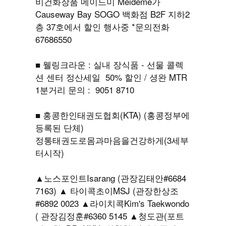
비건화장품 메이드미 Meideme가
Causeway Bay SOGO 백화점 B2F 지하2
층 37호에서 할인 행사중 *문의전화
67686550
■ 웰링크라운 : 실내 장식품 - 선물 콜렉
션 센터 정산세일 50% 할인 / 셩완 MTR
1분거리 문의 : 9051 8710
■ 홍콩한인태권도협회(KTA) (홍콩정부에
등록된 단체)
정통태권도로몸과마음을건강하게(3세부
터시작)
▲노스포인트Isarang (관장김태안#6684
7163) ▲ 타이콕초이MSJ (관장한상조
#6892 0023 ▲라이치콕Kim's Taekwondo
( 관장김정훈#6360 5145 ▲청도관(포트