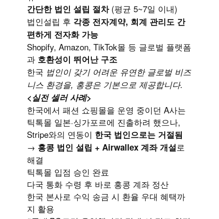
(평균 5~7일 이내)
간단한 법인 설립 절차
법인설립 후
각종 전자계약, 회계 관리도 간
편하게 전자화 가능
Shopify, Amazon, TikTok몰 등 글로벌 플랫폼
과
호환성이 뛰어난 구조
한국
법인이 갖기 어려운 유연한 글로벌 비즈
니스 환경을, 홍콩은 기본으로 제공합니다.
<실전 셀러 사례>
한국에서 패션 쇼핑몰을 운영 중이던 A사는
틱톡몰 일본·싱가포르에 진출하려 했으나,
Stripe와의 연동이
한국 법인으로는 거절됨
→
로
홍콩 법인 설립 + Airwallex 계좌 개설
해결
틱톡몰 입점 승인 완료
다국 통화 수령 후 바로 홍콩 계좌 정산
한국 본사로 수익 송금 시 환율 우대 혜택까
지 활용