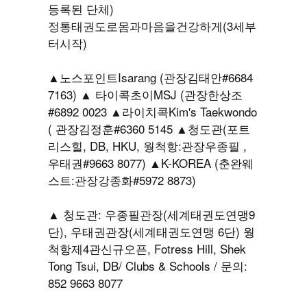
등록된 단체)
정통태권도로몸과마음을건강하게(3세부
터시작)
▲노스포인트Isarang (관장김태안#6684
7163) ▲ 타이콕초이MSJ (관장한상조
#6892 0023 ▲라이치콕Kim's Taekwondo
( 관장김정훈#6360 5145 ▲청도관(포트
리스힐, DB, HKU, 웡척항:관장우종필 ,
우태권#9663 8077) ▲K-KOREA (춘완웨
스트:관장강종화#5972 8873)
▲ 청도관: 우종필관장(세계태권도연맹9
단), 우태권관장(세계태권도연맹 6단) 웡
척항제4관신규오픈, Fotress Hill, Shek
Tong Tsui, DB/ Clubs & Schools / 문의:
852 9663 8077