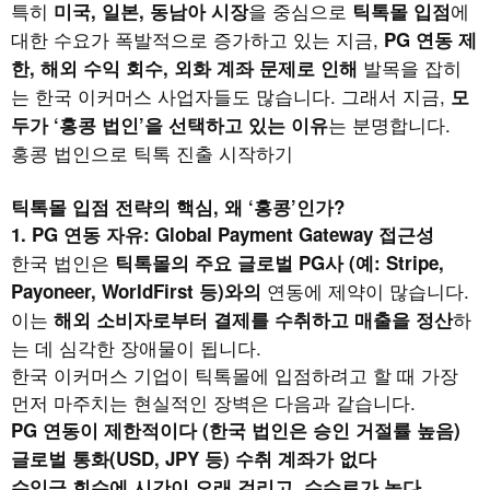
특히
을 중심으로
에
미국, 일본, 동남아 시장
틱톡몰 입점
대한 수요가 폭발적으로 증가하고 있는 지금,
PG 연동 제
발목을 잡히
한, 해외 수익 회수, 외화 계좌 문제로 인해
는 한국 이커머스 사업자들도 많습니다. 그래서 지금,
모
는 분명합니다.
두가 ‘홍콩 법인’을 선택하고 있는 이유
홍콩 법인으로 틱톡 진출 시작하기
틱톡몰 입점 전략의 핵심, 왜 ‘홍콩’인가?
1. PG 연동 자유: Global Payment Gateway 접근성
한국 법인은
틱톡몰의 주요 글로벌 PG사 (예: Stripe,
연동에 제약이 많습니다.
Payoneer, WorldFirst 등)와의
이는
하
해외 소비자로부터 결제를 수취하고 매출을 정산
는 데 심각한 장애물이 됩니다.
한국 이커머스 기업이 틱톡몰에 입점하려고 할 때 가장
먼저 마주치는 현실적인 장벽은 다음과 같습니다.
PG 연동이 제한적이다 (한국 법인은 승인 거절률 높음)
글로벌 통화(USD, JPY 등) 수취 계좌가 없다
수익금 회수에 시간이 오래 걸리고, 수수료가 높다