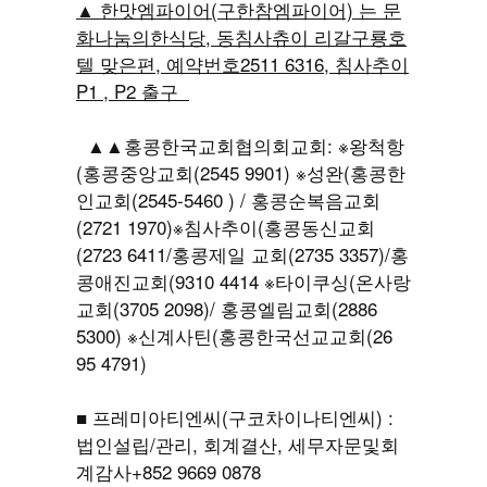
▲ 한맛엠파이어(구한참엠파이어) 는 문
화나눔의한식당, 동침사츄이 리갈구룡호
텔 맞은편, 예약번호2511 6316, 침사추이
P1 , P2 출구
▲▲홍콩한국교회협의회교회: ※왕척항
(홍콩중앙교회(2545 9901) ※성완(홍콩한
인교회(2545-5460 ) / 홍콩순복음교회
(2721 1970)※침사추이(홍콩동신교회
(2723 6411/홍콩제일 교회(2735 3357)/홍
콩애진교회(9310 4414 ※타이쿠싱(온사랑
교회(3705 2098)/ 홍콩엘림교회(2886
5300) ※신계사틴(홍콩한국선교교회(26
95 4791)
■ 프레미아티엔씨(구코차이나티엔씨) :
법인설립/관리, 회계결산, 세무자문및회
계감사+852 9669 0878