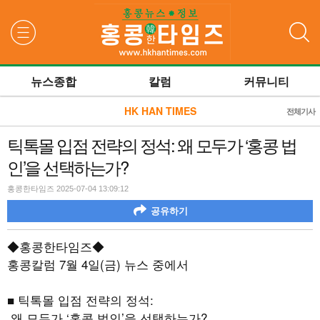
검색
뉴스종합
칼럼
커뮤니티
HK HAN TIMES
전체기사
틱톡몰 입점 전략의 정석: 왜 모두가 ‘홍콩 법
인’을 선택하는가?
홍콩한타임즈 2025-07-04 13:09:12
공유하기
◆홍콩한타임즈◆
홍콩칼럼
7
월
4
일
(
금
)
뉴스 중에서
■ 틱톡몰 입점 전략의 정석
:
왜 모두가
‘
홍콩 법인
’
을 선택하는가
?