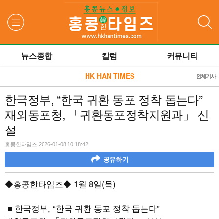
검색
뉴스종합
칼럼
커뮤니티
HK HAN TIMES
전체기사
한국정부, “한국 귀환 동포 정착 돕는다”
재외동포청, 「귀환동포정착지원과」 신
설
홍콩한타임즈 2026-01-08 10:18:42
공유하기
◆홍콩한타임즈◆
1
월
8
일
(
목
)
■ 한국정부
, “
한국 귀환 동포 정착 돕는다
”