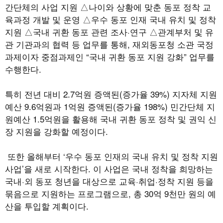
간단체의 사업 지원 △나이와 상황에 맞춘 동포 정착 교
육과정 개발 및 운영 △우수 동포 인재 국내 유치 및 정착
지원 △국내 귀환 동포 관련 조사
·
연구 △관계부처 및 유
관 기관과의 협력 등 업무를 통해
,
재외동포청 소관 국정
과제이자 중점과제인
“
국내 귀환 동포 지원 강화
”
업무를
수행한다
.
특히 전년 대비
2.7
억원 증액된
(
증가율
39%)
지자체 지원
예산
9.6
억원과
1
억원 증액된
(
증가율
198%)
민간단체 지
원예산
1.5
억원을 활용해 국내 귀환 동포 정착 및 권익 신
장 지원을 강화할 예정이다
.
또한 올해부터
‘
우수 동포 인재의 국내 유치 및 정착 지원
사업
’
을 새로 시작한다
.
이 사업은 국내 정착을 희망하는
국내
·
외 동포 청년을 대상으로 교육
·
취업
·
정착 지원 등을
묶음으로 지원하는 프로그램으로
,
총
30
억
9
천만 원의 예
산을 투입할 계획이다
.