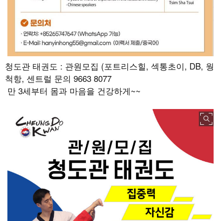
청도관 태권도 : 관원모집 (포트리스힐, 섹통초이, DB, 웡
척항, 센트럴 문의 9663 8077
만 3세부터 몸과 마음을 건강하게~~