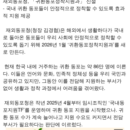
재외동포청
,
「귀환동포정착지원과」 신설
-
국내 귀환 동포들이 안정적으로 정착할 수 있도록 효과
적 지원 제공
재외동포청
(
청장 김경협
)
은 해외에서 생활하다가 국내
로 돌아온 동포들이 우리 사회에 안정적으로 정착할 수
있도록 돕기 위해
2026
년
1
월
‘
귀환동포정착지원과
’
를 새
로 만든다
.
현재 한국 내에 거주하는 귀환 동포는 약
86
만 명에 이른
다
.
이들은 언어와 문화
,
민족적 정체성 등을 우리 국민과
공유하고 있지만
,
그동안 이를 전담해 지원하는 부서가
없어 생활과 정착 과정에서 어려움을 겪어왔다
.
재외동포청은 작년
2025
년
4
월부터 임시조직인
‘
국내동
포지원
TF’
를 운영하며 귀환 동포 지원을 시작했으나
.
귀
환 동포 수가 계속 늘어나고 지원 수요도 커지면서 전담
부서가 필요하다는 판단에 이르렀다
.