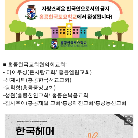
■ 홍콩한국교회협의회교회:
- 타이쿠싱(온사랑교회/ 홍콩엘림교회)
-신계사틴(홍콩한국선교교회)
-왕척항(홍콩중앙교회)
-성완(홍콩한인교회/ 홍콩순복음교회
-침사추이(홍콩제일 교회/홍콩애진교회/홍콩동신교회