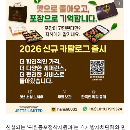
신설되는
‘
귀환동포정착지원과
’
는 △지방자치단체와 민