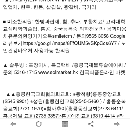
입업체, 한우, 한돈, 삽겹살, 왕갈비, 국거리
■ 미소한의원: 한방과립제, 침, 추나, 부황치료/ 고려대학
교심리학과졸업, 홍콩, 중국등록중 의학전문의/ 몸과마음
치유문의환영카카오톡smiletcm / 문의9565 3056 Google
리뷰보기https://goo.gl /maps/8FfQUM5vSKpCcs6Y7 / 노
인건강바우처 사용가능 한의원
▲ 솔무빙 : 포장이사, 특급택배 /홍콩국제물류솔에어씨 /
문의 5316-1715 www.solmarket.hk 한국식품온라인 마켓
:
▲▲홍콩한국교회협의회교회: ※왕척항(홍콩중앙교회
(2545 9901) ※성완(홍콩한인교회(2545-5460 ) / 홍콩순복
음교회(2721 1970)※침사추이(홍콩동신교회(2723 6411/
홍콩제일 교회(2735 3357)/홍콩애진교회(9310 4414 ※타
이쿠싱(온사랑교회(3705 2098)/ 홍콩엘림교회(2886
5300) ※신계사틴(홍콩한국선교교회(26 95 4791)