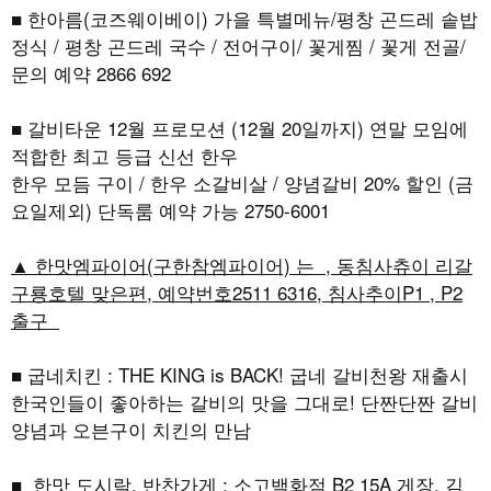
■ 한아름(코즈웨이베이) 가을 특별메뉴/평창 곤드레 솥밥
정식 / 평창 곤드레 국수 / 전어구이/ 꽃게찜 / 꽃게 전골/
문의 예약 2866 692
■ 갈비타운 12월 프로모션 (12월 20일까지) 연말 모임에
적합한 최고 등급 신선 한우
한우 모듬 구이 / 한우 소갈비살 / 양념갈비 20% 할인 (금
요일제외) 단독룸 예약 가능 2750-6001
▲ 한맛엠파이어(구한참엠파이어) 는 , 동침사츄이 리갈
구룡호텔 맞은편, 예약번호2511 6316, 침사추이P1 , P2
출구
■ 굽네치킨 : THE KING is BACK! 굽네 갈비천왕 재출시
한국인들이 좋아하는 갈비의 맛을 그대로! 단짠단짠 갈비
양념과 오븐구이 치킨의 만남
■ 한맛 도시락, 반찬가게 : 소고백화점 B2 15A 게장, 김