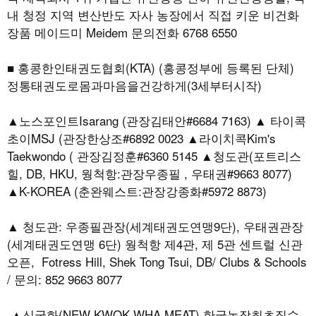
내 청정 지역 변산반도 자사 농장에서 직접 키운 비건화
장품 메이드미 Meidem 문의전화 6768 6550
■ 홍콩한인태권도협회(KTA) (홍콩정부에 등록된 단체)
정통태권도로몸과마음을건강하게(3세부터시작)
▲노스포인트Isarang (관장김태안#6684 7163) ▲ 타이콕
초이MSJ (관장한상조#6892 0023 ▲라이치콕Kim's
Taekwondo ( 관장김정훈#6360 5145 ▲청도관(포트리스
힐, DB, HKU, 웡척항:관장우종필 , 우태권#9663 8077)
▲K-KOREA (춘완웨스트:관장강종화#5972 8873)
▲ 청도관: 우종필관장(세계태권도연맹9단), 우태권관장
(세계태권도연맹 6단) 웡척항 제4관, 제 5관 센트럴 신관
오픈, Fotress Hill, Shek Tong Tsui, DB/ Clubs & Schools
/ 문의: 852 9663 8077
▲신국화(NEW KWOK WHA MEAT) 한국농장최초직수