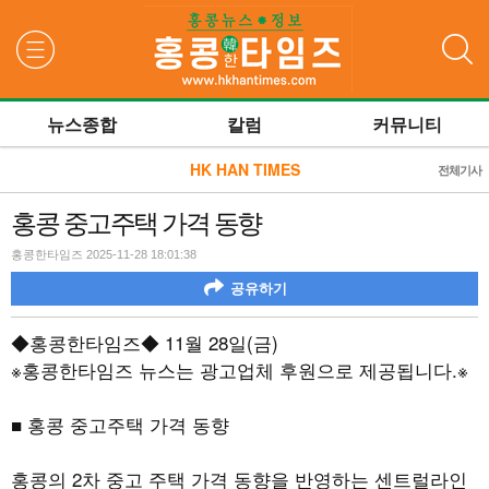
검색
뉴스종합
칼럼
커뮤니티
HK HAN TIMES
전체기사
홍콩 중고주택 가격 동향
홍콩한타임즈 2025-11-28 18:01:38
공유하기
◆홍콩한타임즈◆
11
월
28
일
(
금
)
※홍콩한타임즈 뉴스는 광고업체 후원으로 제공됩니다
.
※
■ 홍콩 중고주택 가격 동향
홍콩의
2
차 중고 주택 가격 동향을 반영하는 센트럴라인