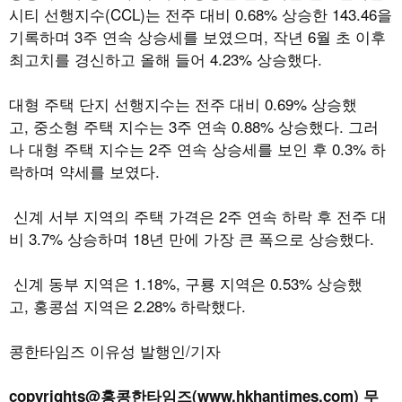
시티 선행지수
(CCL)
는 전주 대비
0.68%
상승한
143.46
을
기록하며
3
주 연속 상승세를 보였으며
,
작년
6
월 초 이후
최고치를 경신하고 올해 들어
4.23%
상승했다
.
대형 주택 단지 선행지수는 전주 대비
0.69%
상승했
고
,
중소형 주택 지수는
3
주 연속
0.88%
상승했다
.
그러
나 대형 주택 지수는
2
주 연속 상승세를 보인 후
0.3%
하
락하며 약세를 보였다
.
신계 서부 지역의 주택 가격은
2
주 연속 하락 후 전주 대
비
3.7%
상승하며
18
년 만에 가장 큰 폭으로 상승했다
.
신계 동부 지역은
1.18%,
구룡 지역은
0.53%
상승했
고
,
홍콩섬 지역은
2.28%
하락했다
.
콩한타임즈 이유성 발행인/기자
copyrights@홍콩한타임즈(www.hkhantimes.com) 무