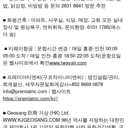
밥, 닭강정, 비빔밤 등 문의 2831 8841 방문 추천
■ 화평건축 : 아파트, 사무실, 식당, 매장, 교회 모든 실내
장식 및 원상복구, 면허취득, 문의환영: 6101 1785(에스
더 송)
■ 티웨이항공 : 운항시간 변경 / 매일 홍콩-인천 00:05
05:00 도착 / 매일 인천-홍콩 18:50 22:05 도착(운항요일
은 웹사이트에서 확인
www.twayair.com
■ 프레미아티엔씨(구코차이나티엔씨) : 법인설립/관리,
회계결산, 세무자문및회계감사+852 9669 0878
info@premiatnc.com / 웹사이트
https://premiatnc.com/kr//
■ Geosang 巨商 거상 (HK) Ltd.
WWW.KJGEOSANG.COM
98년 역사를 자랑하는 대한민
국 제약회사 1위 기업인 유한양행 산하 유한건강생활, 국