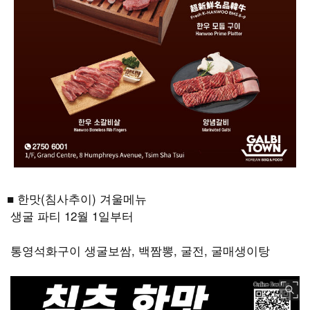
■ 한맛(침사추이) 겨울메뉴
생굴 파티 12월 1일부터
통영석화구이 생굴보쌈, 백짬뽕, 굴전, 굴매생이탕