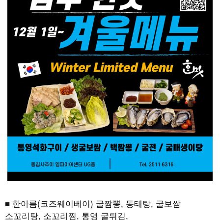
■ 한아름(코즈웨이베이) 굴짬뽕, 동태탕, 굴보쌈
소꼬리탕, 소꼬리찜, 통영 굴튀김,