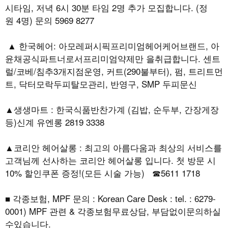
시타임, 저녁 6시 30분 타임 2명 추가 모집합니다. (정
원 4명) 문의 5969 8277
▲ 한국헤어: 아모레퍼시픽프리미엄헤어케어브랜드, 아
윤채공식파트너로서프리미엄약제만 을취급합니다. 센트
럴/코베/침추3개지점운영, 커트(290불부터), 펌, 트리트먼
트, 닥터모락두피탈모관리, 반영구, SMP 두피문신
▲생생마트 : 한국식품반찬가계 (김밥, 순두부, 간장게장
등)신계 유엔롱 2819 3338
▲코리안 헤어살롱 : 최고의 아름다움과 최상의 서비스를
고객님께 선사하는 코리안 헤어살롱 입니다. 첫 방문 시
10% 할인쿠폰 증정!(모든 시술 가능) ☎5611 1718
■ 각종보험, MPF 문의 : Korean Care Desk : tel. : 6279-
0001) MPF 관련 & 각종보험무료상담, 부담없이문의하실
수있습니다.