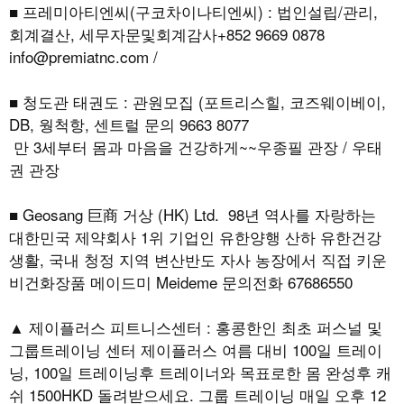
■ 프레미아티엔씨(구코차이나티엔씨) : 법인설립/관리,
회계결산, 세무자문및회계감사+852 9669 0878
info@premiatnc.com /
■ 청도관 태권도 : 관원모집 (포트리스힐, 코즈웨이베이,
DB, 웡척항, 센트럴 문의 9663 8077
만 3세부터 몸과 마음을 건강하게~~우종필 관장 / 우태
권 관장
■ Geosang 巨商 거상 (HK) Ltd. 98년 역사를 자랑하는
대한민국 제약회사 1위 기업인 유한양행 산하 유한건강
생활, 국내 청정 지역 변산반도 자사 농장에서 직접 키운
비건화장품 메이드미 Meideme 문의전화 67686550
▲ 제이플러스 피트니스센터 : 홍콩한인 최초 퍼스널 및
그룹트레이닝 센터 제이플러스 여름 대비 100일 트레이
닝, 100일 트레이닝후 트레이너와 목표로한 몸 완성후 캐
쉬 1500HKD 돌려받으세요. 그룹 트레이닝 매일 오후 12