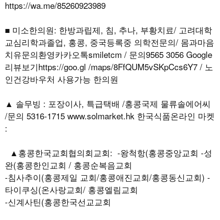
https://wa.me/85260923989
■ 미소한의원: 한방과립제, 침, 추나, 부황치료/ 고려대학
교심리학과졸업, 홍콩, 중국등록중 의학전문의/ 몸과마음
치유문의환영카카오톡smiletcm / 문의9565 3056 Google
리뷰보기https://goo.gl /maps/8FfQUM5vSKpCcs6Y7 / 노
인건강바우처 사용가능 한의원
▲ 솔무빙 : 포장이사, 특급택배 /홍콩국제 물류솔에어씨
/문의 5316-1715 www.solmarket.hk 한국식품온라인 마켓
:
▲홍콩한국교회협의회교회: -왕척항(홍콩중앙교회 -성
완(홍콩한인교회 / 홍콩순복음교회
-침사추이(홍콩제일 교회/홍콩애진교회/홍콩동신교회) -
타이쿠싱(온사랑교회/ 홍콩엘림교회
-신계사틴(홍콩한국선교교회