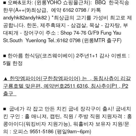
■ 오빠&포차: (윈롱YOHO 쇼핑몰근처): BBQ 한국직송
한우(A++(9)최상급, 예약 6162 0798 / 카톡
andyhk82andyhk82 ) *최상급의 고기를 가성비 최고로 제
공합니다. 한돈, 제주흑돼지 - 삼겹살, 목살 - 감자탕, 부
대찌개 - 장어구이 주소 : Shop 74-76 G/F9 Fung Yau
St.South Yuenlong Tel.:6162 0798 (윈롱MTR 출구F)
■ 한아름 한식당(코즈웨이베이) 2주년1+1 감사 이벤트 :
5월 한정
▲ 한맛엠파이어(구한참엠파이어) 는 , 동침사츄이 리갈
구룡호텔 맞은편, 예약번호2511 6316, 침사추이P1 , P2
출구
■ 굽네가 각 잡고 만든 치킨 굽네 장각구이 출시! 굽네치
킨 구인 : 홀 매니져, 캡틴, 직원 / 주방 직원 지원자격 : 홍
콩아이디(워킹비자 지원가능), 워홀비자 보유자 지원/문
의 : 오피스 9551-5186 (평일9am~6pm)