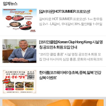
업계뉴스
[갈비타운] HOT SUMMER 프로모션!
갈비타운 HOT SUMMER 프로모션!- 1++ 한우등
심 2+1 - LA갈비, 우대갈비 30% 할인8월 1~31일
까지 (금요일 할인제외)예약 : 2750-6001
[코리안클럽] Korean Clup Hong Kong 시설 명
칭 공모전 & 회원 모집 안내
“코리안 클럽 홍콩” 시설 명칭 공모전 & 회원 모
집 안내 아시아의 심장 홍콩, 문화와 네트워크의
새 지평을 열 '코리안 클럽'이 온다 동서양이 교차
하며 세계의 아이디어와 자본이 모여드는 도시,
한아름(코즈웨이베이)) 초복, 중복, 말복 '건강
홍콩. 이 역동적인 글로벌 허브의 중심에서 한국
삼복 이벤트'
의 깊이 있는 문화유산과 세계적 감각을 잇는 새
로운 다리가 놓입니다. 바로 국...