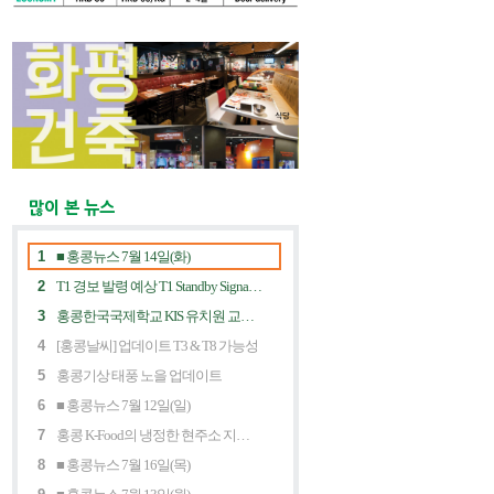
많이 본 뉴스
1
■ 홍콩뉴스 7월 14일(화)
2
T1 경보 발령 예상 T1 Standby Signal Expected
3
홍콩한국국제학교 KIS 유치원 교사 채용공고
4
[홍콩날씨] 업데이트 T3 & T8 가능성
5
홍콩기상 태풍 노을 업데이트
6
■ 홍콩뉴스 7월 12일(일)
7
홍콩 K-Food의 냉정한 현주소 지금 홍콩 한식당에 무슨 일이? Market Decline and "Northbound Consumption"
8
■ 홍콩뉴스 7월 16일(목)