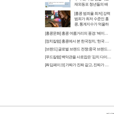
재외동포 청년들의 배
우자 찾기와 새로운 대
[홍콩 범죄율 최저] 강력
안
범죄가 최저 수준인 홍
콩, 통계지수가 억울하
다
[홍콩문화] 홍콩 여름거리의 풍경: ‘베이징 비키니’
[정치칼럼] 홍콩에서 본 한국정치, ‘한국 정치인들의 싸움이 날마다 헤드라인’
[브랜드] 글로벌 브랜드 전쟁:중국 브랜드의 습격 스타벅스→럭킨커피
[푸드칼럼] 백악관을 사로잡은 ‘김치 다이어트’ : K-Food, 맛을 넘어 ‘헬스케어’로 진화하다
[AI 딥페이크] 가짜가 진짜 같고, 진짜가 가짜 같은 세상: AI 투명성 법제화의 시대