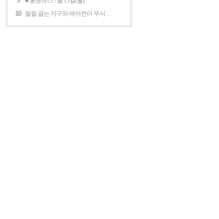
9
■ 홍콩뉴스 7월 13일(월)
10
펄펄 끓는 지구와 에어컨이 무서운 세계 “홍콩의 에어컨은 축복이다”