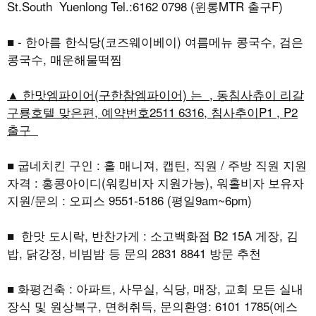
St.South Yuenlong Tel.:6162 0798 (윈롱MTR 출구F)
■ - 한아름 한식당(코즈웨이베이) 여름메뉴 콩국수, 검은
콩국수, 매운해물떡찜
▲ 한맛엠파이어(구한참엠파이어) 는 , 동침사츄이 리갈
구룡호텔 맞은편, 예약번호2511 6316, 침사추이P1 , P2
출구
■ 굽네치킨 구인 : 홀 매니져, 캡틴, 직원 / 주방 직원 지원
자격 : 홍콩아이디(워킹비자 지원가능), 워홀비자 보유자
지원/문의 : 오피스 9551-5186 (평일9am~6pm)
■ 한맛 도시락, 반찬가게 : 소고백화점 B2 15A 게장, 김
밥, 닭강정, 비빔밤 등 문의 2831 8841 방문 추천
■ 화평건축 : 아파트, 사무실, 식당, 매장, 교회 모든 실내
장식 및 원상복구, 면허취득, 문의환영: 6101 1785(에스