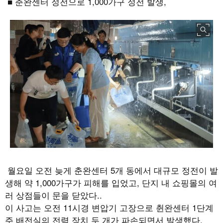
■ 춘완센터 정전으로
1,000
가구 정전 발생
,
월요일 오전 늦게 춘완센터
5
개 동에서 대규모 정전이 발
생해 약
1,000
가구가 피해를 입었고
,
단지 내 쇼핑몰의 여
러 상점들이 문을 닫았다
..
이 사고는 오전
11
시경 변압기 고장으로 췬완센터
1
단계
주 배전실의 전력 장치 두 개가 파손되면서 발생했다
.