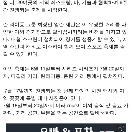
점 더
, 20
여곳의 지역 레스토랑
,
바
,
기술과 협력하여
6
주
간 진행되는 축제를 시작한다
.
란 콰이퐁 그룹 회장인 알란 제만은 이 유명한 거리를 다
양한 야외 경기장으로 탈바꿈시키려는 비전을 가지고 있
다
.
대형 스크린이 설치되어 경기를 생중계할 수 있고
,
지
역 주민과 해외로 이주하여 함께 모여 스포츠 축제를 즐
길 수 있게 한다
.
이번 축제는
6
월
11
일부터 시리즈 시리즈가
7
월
20
일까
지
,
다길라 거리
,
란콰이퐁
,
온란 거리 등에서 펼쳐진다
.
7
월
17
일까지 진행되는 첫 번째 단계의 사전 행사와 지
역 곳곳에 특별 테마 사진존이 있다
.
7
월
18
일부터
20
일까지 여러
rnur
이 야외 음식 및 음료 가
판대
,
거리 공연
,
부분을 꺾는 공간으로 탈바꿈한다
.