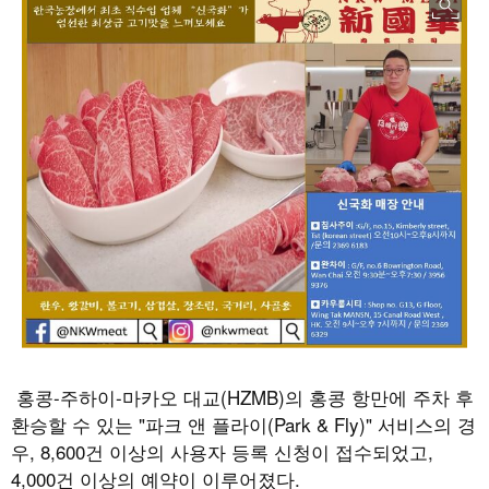
홍콩
-
주하이
-
마카오 대교
(HZMB)
의 홍콩 항만에 주차 후
환승할 수 있는
"
파크 앤 플라이
(Park &
Fly)"
서비스의 경
우
, 8,600
건 이상의 사용자 등록 신청이 접수되었고
,
4,000
건 이상의 예약이 이루어졌다
.