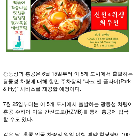
광둥성과 홍콩은
6
월
15
일부터 이
5
개 도시에서 출발하는
광둥성 차량에 대해 항만 주차장의
"
파크 앤 플라이
(Park
&
Fly)"
서비스를 제공할 예정이다
.
7
월
25
일부터는 이
5
개 도시에서 출발하는 광둥성 차량이
홍콩
-
주하이
-
마을 간선도로
(HZMB)
를 통해 홍콩에 입국
할 수도 있다
.
같은 날
,
홍콩 입국 차량의 일일 여행 예약 할당량이
100