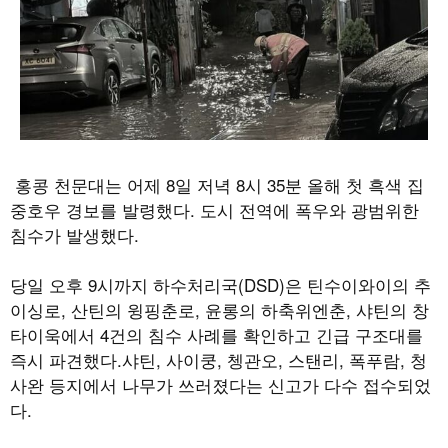
홍콩 천문대는 어제
8
일 저녁
8
시
35
분 올해 첫 흑색 집
중호우 경보를 발령했다
.
도시 전역에 폭우와 광범위한
침수가 발생했다
.
당일 오후
9
시까지 하수처리국
(DSD)
은 틴수이와이의 추
이싱로
,
산틴의 윙핑춘로
,
윤롱의 하축위엔춘
,
샤틴의 창
타이욱에서
4
건의 침수 사례를 확인하고 긴급 구조대를
즉시 파견했다
.
샤틴
,
사이쿵
,
쳉관오
,
스탠리
,
폭푸람
,
청
사완 등지에서 나무가 쓰러졌다는 신고가 다수 접수되었
다
.