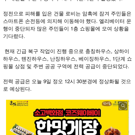
정전으로 피해를 입은 건물 로비는 암흑에 잠겨 주민들은
스마트폰 손전등에 의지해 이동해야 했다
.
엘리베이터 운
행이 중단되자 많은 주민들이
1
층 쇼핑몰에 모여 상황을
기다렸다
.
현재 긴급 복구 작업이 진행 중으로 충칭하우스
,
상하이
하우스
,
톈진하우스
,
난징하우스
,
베이징하우스
, 1
단계 쇼
핑몰 상점 및 주변 공공 구역에 전력 공급이 중단되었다
.
전력 공급은 오늘
9
일 정오
12
시
30
분경에 정상화될 것으
로 예상된다
.