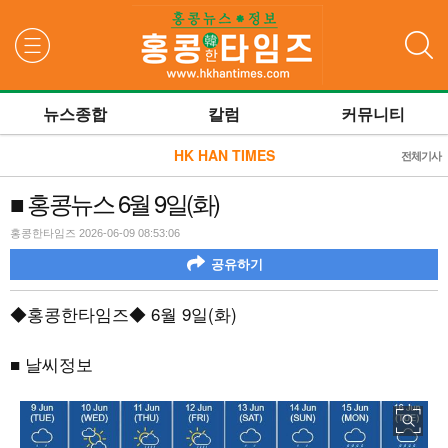
검색
뉴스종합
칼럼
커뮤니티
HK HAN TIMES
전체기사
■ 홍콩뉴스 6월 9일(화)
홍콩한타임즈 2026-06-09 08:53:06
공유하기
◆홍콩한타임즈◆
6
월
9
일
(
화
)
■ 날씨정보