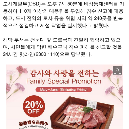
도시개발부
(DSD)
는 오후
7
시
50
분에 비상통제센터를 가
동하여
110
개 이상의 대응팀을 투입해 침수 신고에 대응
하고
,
도시 전역의 토사 유출 위험 지역 약
240
곳을 반복
적으로 점검하고 제설 작업을 실시했다고 밝혔다
.
해당 부서는 천문대 및 도로국과 긴밀히 협력하고 있으
며
,
시민들에게 막힌 배수구나 침수 피해를 신고할 것을
24
시간 핫라인
(2300 1110)
으로 당부했다
.