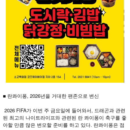
■ 란콰이퐁
, 2026
년을 거대한 팬존으로 변신
2026 FIFA
가 이번 주 금요일에 들어와서
,
드래곤과 관련
된 최고의 나이트라이프와 관련된 란 콰이퐁이 축구를 좋
아할 만큼 많은 변모할 준비를 하고 있다
.
란콰이퐁은 점