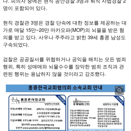
다
.
피의자 중에는 현직 공안경찰
3
명과 퇴직 사법경찰
2
명이 포함되어 있다
.
현직 경찰관
3
명은 경찰 단속에 대한 정보를 제공하는 대
가로 매달
15
만
~20
만 마카오파
(MOP)
의 뇌물을 받은 혐
의를 받고 있다
.
사우나 주주라고 밝힌
39
세 홍콩 남성도
구속되었다
.
검찰은 공공질서를 위협하거나 공익을 해치는 모든 범죄
행위
,
특히 성매매와 뇌물수수를 장악한 범죄 조직과 관
련된 행위는 용납하지 않을 것이라고 강조했다
.