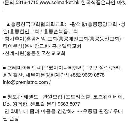
/문의 5316-1715 www.solmarket.hk 한국식품온라인 마켓
:
▲홍콩한국교회협의회교회: -왕척항(홍콩중앙교회 -성
완(홍콩한인교회 / 홍콩순복음교회
-침사추이(홍콩제일 교회/홍콩애진교회/홍콩동신교회) -
타이쿠싱(온사랑교회/ 홍콩엘림교회
-신계사틴(홍콩한국선교교회
■ 프레미아티엔씨(구코차이나티엔씨) : 법인설립/관리,
회계결산, 세무자문및회계감사+852 9669 0878
info@premiatnc.com /
■ 청도관 태권도 : 관원모집 (포트리스힐, 코즈웨이베이,
DB, 웡척항, 센트럴 문의 9663 8077
만 3세부터 몸과 마음을 건강하게~~우종필 관장 / 우태
권 관장