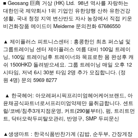
■ Geosang 巨商 거상 (HK) Ltd. 98년 역사를 자랑하는
대한민국 제약회사 1위 기업인 유한양행 산하 유한건강
생활, 국내 청정 지역 변산반도 자사 농장에서 직접 키운
비건화장품 메이드미 Meideme 문의전화 67686550
▲ 제이플러스 피트니스센터 : 홍콩한인 최초 퍼스널 및
그룹트레이닝 센터 제이플러스 여름 대비 100일 트레이
닝, 100일 트레이닝후 트레이너와 목표로한 몸 완성후 캐
쉬 1500HKD 돌려받으세요. 그룹 트레이닝 매일 오후 12
시타임, 저녁 6시 30분 타임 2명 추가 모집합니다. (정
원 4명) 문의 5969 8277
▲ 한국헤어: 아모레퍼시픽프리미엄헤어케어브랜드, 아
윤채공식파트너로서프리미엄약제만 을취급합니다. 센트
럴/코베/침추3개지점운영, 커트(290불부터), 펌, 트리트먼
트, 닥터모락두피탈모관리, 반영구, SMP 두피문신
▲생생마트 : 한국식품반찬가계 (김밥, 순두부, 간장게장