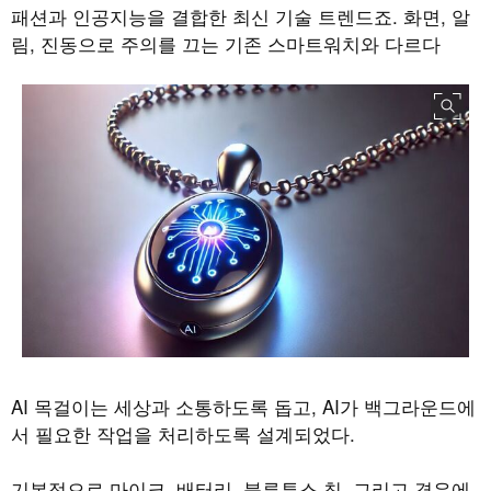
패션과 인공지능을 결합한 최신 기술 트렌드죠
.
화면
,
알
림
,
진동으로 주의를 끄는 기존 스마트워치와 다르다
AI
목걸이는 세상과 소통하도록 돕고
, AI
가 백그라운드에
서 필요한 작업을 처리하도록 설계되었다
.
기본적으로 마이크
,
배터리
,
블루투스 칩
,
그리고 경우에