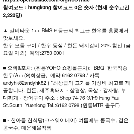
참여코드 : h0ngk0ng 참여코드 0은 숫자 (현재 순수교민
2,220명)
▲ 갈비타운 1++ BMS 9 등급의 최고급 한우를 홍콩에서
맛보세요.
한우 모둠 구이 / 한우 등심 / 한돈 돼지갈비 20% 할인 (금
요일 제외) 예약:2750 6001
■ 오빠&포차: (윈롱YOHO 쇼핑몰근처): BBQ 한국직송
한우(A++(9)최상급, 예약 6162 0798 / 카톡
andyhk82andyhk82 ) *최상급의 고기를 가성비 최고로 제
공합니다. 한돈, 제주흑돼지 - 삼겹살, 목살 - 감자탕, 부
대찌개 - 장어구이 주소 : Shop 74-76 G/F9 Fung Yau
St.South Yuenlong Tel.:6162 0798 (윈롱MTR 출구F)
■
-
한아름 한식당
(
코즈웨이베이
)
여름메뉴 콩국수
,
검은
콩국수
,
매운해물떡찜