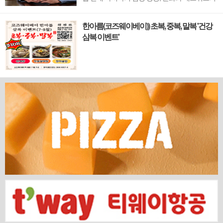
새 지평을 열 '코리안 클럽'이 온다 동서양이 교차
하며 세계의 아이디어와 자본이 모여드는 도시,
한아름(코즈웨이베이)) 초복, 중복, 말복 '건강
홍콩. 이 역동적인 글로벌 허브의 중심에서 한국
삼복 이벤트'
의 깊이 있는 문화유산과 세계적 감각을 잇는 새
로운 다리가 놓입니다. 바로 국...