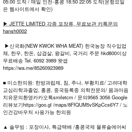
05:00 도착 / 매일 인천-홍콩 18:50 22:05 도착(운항요일
은 웹사이트에서 확인)
▶ JETTE LIMITED 각종 포장류, 무료보관 카톡문의
hansh0002
▶신국화(NEW KWOK WHA MEAT) 한국농장 직수입업
체, 한우, 한돈, 삽겹살, 왕갈비, 국거리 주문 hkd800이상
무료배송 Tel. 6092 3989 왓셉
https://wa.me/85260923989
■ 미소한의원: 한방과립제, 침, 추나, 부황치료/ 고려대학
교심리학과졸업, 홍콩, 중국등록중 의학전문의/ 몸과마음
치유문의환영카카오톡smiletcm / 문의9565 3056 Google
리뷰보기https://goo.gl /maps/8FfQUM5vSKpCcs6Y7 / 노
인건강바우처 사용가능 한의원
▲ 솔무빙 : 포장이사, 특급택배 /홍콩국제 물류솔에어씨