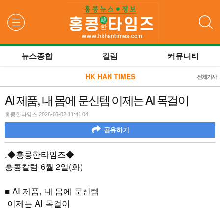
검색
뉴스종합
칼럼
커뮤니티
HK HAN TIMES
전체기사
AI 제품, 내 몸에 문신템 이제는 AI 목걸이
홍콩한타임즈 2026-06-02 11:41:04
공유하기
.
◆홍콩한타임즈◆
홍콩칼럼
6
월
2
일
(
화
)
■
AI 제품,
내 몸에 문신템
이제는
AI
목걸이