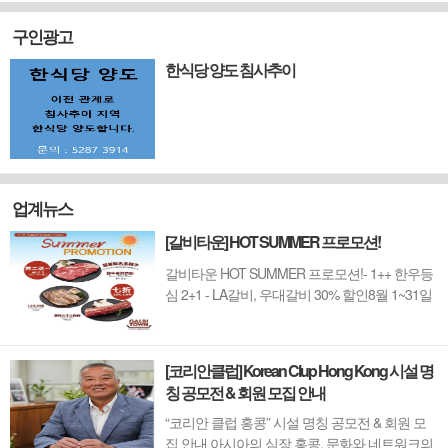
구인광고
한식당 양도 침사추이
업계뉴스
[갈비타운] HOT SUMMER 프로모션!
갈비타운 HOT SUMMER 프로모션!- 1++ 한우등
심 2+1 - LA갈비, 우대갈비 30% 할인8월 1~31일
까지 (금요일 할인제외)예약 : 2750-6001
[코리안클럽] Korean Clup Hong Kong 시설 명
칭 공모전 & 회원 모집 안내
“코리안 클럽 홍콩” 시설 명칭 공모전 & 회원 모
집 안내 아시아의 심장 홍콩, 문화와 네트워크의