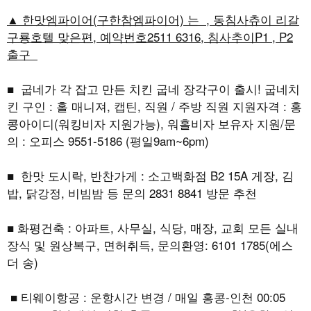
▲ 한맛엠파이어(구한참엠파이어) 는 , 동침사츄이 리갈
구룡호텔 맞은편, 예약번호2511 6316, 침사추이P1 , P2
출구
■ 굽네가 각 잡고 만든 치킨 굽네 장각구이 출시! 굽네치
킨 구인 : 홀 매니져, 캡틴, 직원 / 주방 직원 지원자격 : 홍
콩아이디(워킹비자 지원가능), 워홀비자 보유자 지원/문
의 : 오피스 9551-5186 (평일9am~6pm)
■ 한맛 도시락, 반찬가게 : 소고백화점 B2 15A 게장, 김
밥, 닭강정, 비빔밤 등 문의 2831 8841 방문 추천
■ 화평건축 : 아파트, 사무실, 식당, 매장, 교회 모든 실내
장식 및 원상복구, 면허취득, 문의환영: 6101 1785(에스
더 송)
■ 티웨이항공 : 운항시간 변경 / 매일 홍콩-인천 00:05