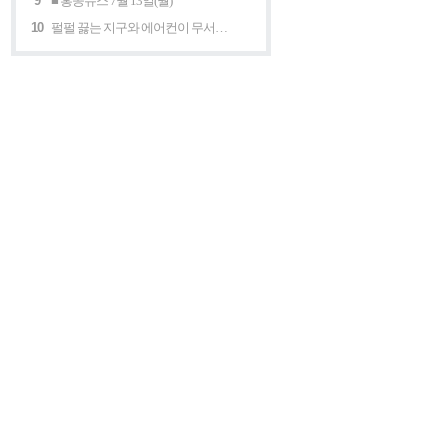
9
■ 홍콩뉴스 7월 13일(월)
10
펄펄 끓는 지구와 에어컨이 무서운 세계 “홍콩의 에어컨은 축복이다”