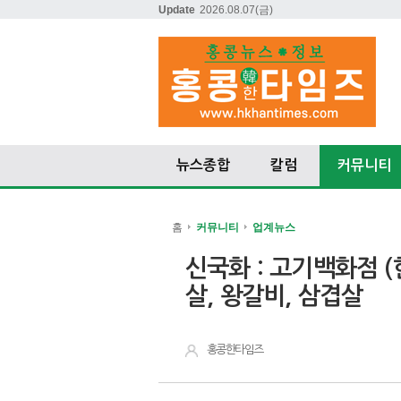
Update
2026.08.07
(금)
뉴스종합
칼럼
커뮤니티
홈
커뮤니티
업계뉴스
신국화 : 고기백화점 (
살, 왕갈비, 삼겹살
홍콩한타임즈