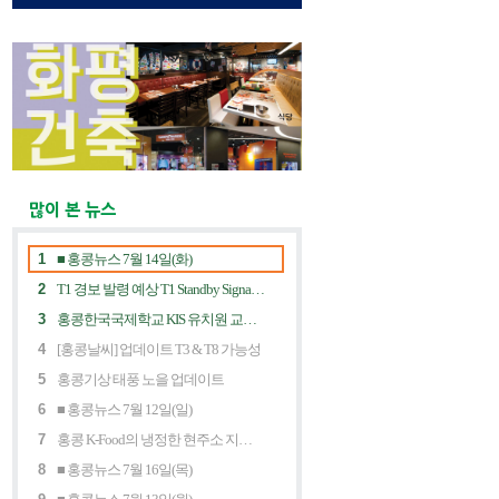
많이 본 뉴스
1
■ 홍콩뉴스 7월 14일(화)
2
T1 경보 발령 예상 T1 Standby Signal Expected
3
홍콩한국국제학교 KIS 유치원 교사 채용공고
4
[홍콩날씨] 업데이트 T3 & T8 가능성
5
홍콩기상 태풍 노을 업데이트
6
■ 홍콩뉴스 7월 12일(일)
7
홍콩 K-Food의 냉정한 현주소 지금 홍콩 한식당에 무슨 일이? Market Decline and "Northbound Consumption"
8
■ 홍콩뉴스 7월 16일(목)