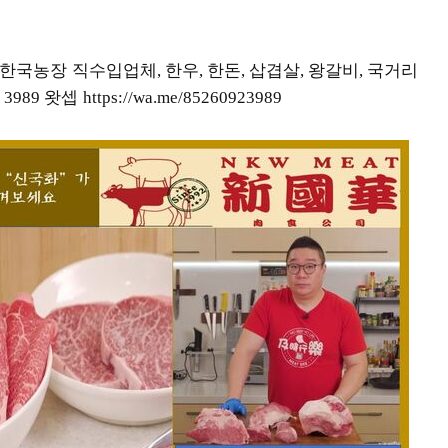
한국농장 직수입업체
한우
한돈
삽겹살
왕갈비
국거리
,
,
,
,
,
왓셉
2 3989
https://wa.me/85260923989