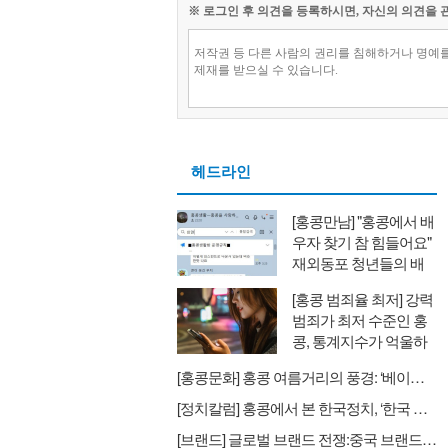
※ 로그인 후 의견을 등록하시면, 자신의 의견을 
헤드라인
[홍콩만남] "홍콩에서 배
우자 찾기 참 힘들어요"
재외동포 청년들의 배
우자 찾기와 새로운 대
[홍콩 범죄율 최저] 강력
안
범죄가 최저 수준인 홍
콩, 통계지수가 억울하
다
[홍콩문화] 홍콩 여름거리의 풍경: ‘베이징 비키니’
[정치칼럼] 홍콩에서 본 한국정치, ‘한국 정치인들의 싸움이 날마다 헤드라인’
[브랜드] 글로벌 브랜드 전쟁:중국 브랜드의 습격 스타벅스→럭킨커피